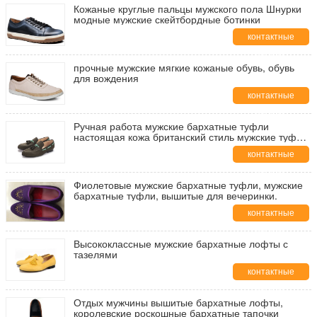
Кожаные круглые пальцы мужского пола Шнурки
модные мужские скейтбордные ботинки
контактные
данные
прочные мужские мягкие кожаные обувь, обувь
для вождения
контактные
данные
Ручная работа мужские бархатные туфли
настоящая кожа британский стиль мужские туфли
для свадьбы
контактные
данные
Фиолетовые мужские бархатные туфли, мужские
бархатные туфли, вышитые для вечеринки.
контактные
данные
Высококлассные мужские бархатные лофты с
тазелями
контактные
данные
Отдых мужчины вышитые бархатные лофты,
королевские роскошные бархатные тапочки