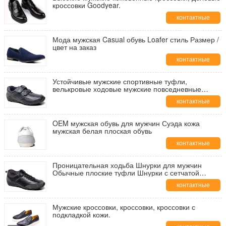
кроссовки Goodyear.
контактные
данные
Мода мужская Casual обувь Loafer стиль Размер /
цвет на заказ
контактные
данные
Устойчивые мужские спортивные туфли,
велькровые ходовые мужские повседневные
шнурки.
контактные
данные
OEM мужская обувь для мужчин Суэда кожа
мужская белая плоская обувь
контактные
данные
Проницательная ходьба Шнурки для мужчин
Обычные плоские туфли Шнурки с сетчатой
повязкой
контактные
данные
Мужские кроссовки, кроссовки, кроссовки с
подкладкой кожи.