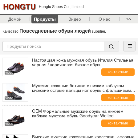
Hongtu Shoes Co., Limited.
Домой
Продукты
Видео
О нас
>>
Повседневные обуви людей
Качество
supplier.
Настоящая кожа мужская обувь Италия Стильная
черная / коричневая бизнес обувь
контактные
данные
Мужские кожаные ботинки с низким каблуком
мужские острые пальцы ног обувь с фальшивым
змеиным узором
контактные
данные
OEM Формальные мужские обувь на нижнем
каблуке мужские обувь Goodyear Welted
контактные
данные
Высокие мужские кожевенные кроссовки, деловые