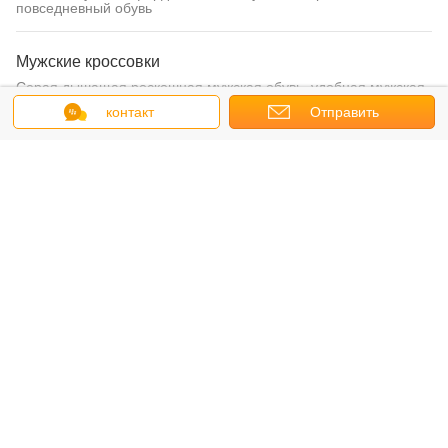
повседневный обувь
Мужские кроссовки
Серая дышащая роскошная мужская обувь, удобная мужская
обувь
контакт
Отправить
запрос
Шнурки для мужчин
GBX High End Euro Styles Суэдовая кожа Казуальная обувь
для мужчин Казуальная
Мужские бархатные лофты
Устойчивый комфорт Полнозерновые кожаные туфли, серые
ручные туфли
Мужские ботинки с лодыжками
Полный зерно кожаные мужские ботинки для лодыжек круглые
ногти коричневые / черные ботинки для армии
Ручно изготовленные кожаные сандалии