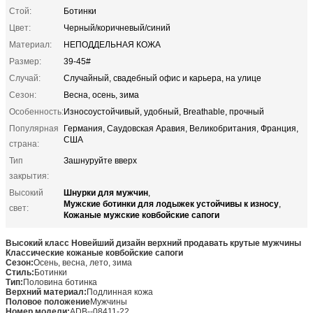
Стой:
Ботинки
Цвет:
Черный/коричневый/синий
Материал:
НЕПОДДЕЛЬНАЯ КОЖА
Размер:
39-45#
Случай:
Случайный, свадебный офис и карьера, на улице
Сезон:
Весна, осень, зима
Особенность:
Износоустойчивый, удобный, Breathable, прочный
Популярная
Германия, Саудовская Аравия, Великобритания, Франция,
США
страна:
Тип
Зашнуруйте вверх
закрытия:
Шнурки для мужчин
Высокий
,
Мужские ботинки для лодыжек устойчивы к износу
,
свет:
Кожаные мужские ковбойские сапоги
Высокий класс Новейший дизайн верхний продавать крутые мужчины
Классические кожаные ковбойские сапоги
Сезон:
Осень, весна, лето, зима
Стиль:
Ботинки
Тип:
Половина ботинка
Верхний материал:
Подлинная кожа
Половое положение
Мужчины
Номер модели:
ADB--08411-22