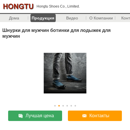
Hongtu Shoes Co., Limited.
Дома
Продукция
Видео
О Компании
Кон
Шнурки для мужчин ботинки для лодыжек для
мужчин
Лучшая цена
Контакты