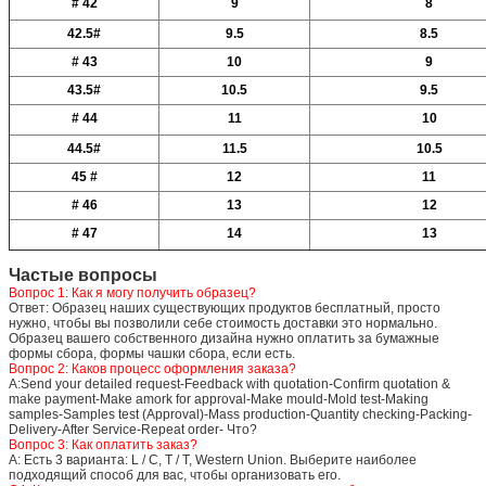
# 42
9
8
42.5#
9.5
8.5
# 43
10
9
43.5#
10.5
9.5
# 44
11
10
44.5#
11.5
10.5
45 #
12
11
# 46
13
12
# 47
14
13
Частые вопросы
Вопрос 1: Как я могу получить образец?
Ответ: Образец наших существующих продуктов бесплатный, просто
нужно, чтобы вы позволили себе стоимость доставки это нормально.
Образец вашего собственного дизайна нужно оплатить за бумажные
формы сбора, формы чашки сбора, если есть.
Вопрос 2: Каков процесс оформления заказа?
А:Send your detailed request-Feedback with quotation-Confirm quotation &
make payment-Make amork for approval-Make mould-Mold test-Making
samples-Samples test (Approval)-Mass production-Quantity checking-Packing-
Delivery-After Service-Repeat order- Что?
Вопрос 3: Как оплатить заказ?
A: Есть 3 варианта: L / C, T / T, Western Union. Выберите наиболее
подходящий способ для вас, чтобы организовать его.