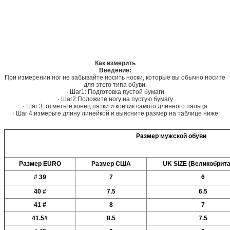
Как измерить
Введение:
При измерении ног не забывайте носить носки, которые вы обычно носите
для этого типа обуви.
· Шаг1: Подготовка пустой бумаги
· Шаг2:Положите ногу на пустую бумагу
· Шаг 3: отметьте конец пятки и кончик самого длинного пальца
· Шаг 4:измерьте длину линейкой и выясните размер на таблице ниже
Размер мужской обуви
Размер EURO
Размер США
UK SIZE (Великобрита
# 39
7
6
40 #
7.5
6.5
41 #
8
7
41.5#
8.5
7.5