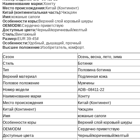
Наименование марки:
Хонгту
Место происхождения:
Китай (Континент)
Китай (континентальная часть):
Чжэцзян
Имя:
кожаные сапоги
Особенности коры:
Верхний слой коровьей шкуры
OEM/ODM:
Сердечно приветствую
Доступные цвета:
Черный/коричневый/желтый
Стиль:
Винтажный
Размер:
EUR 39-45#
Особенности:
Удобный, дышащий, прочный
Высшее положение:
Изобретатель, комфорт.
Сезон
Осень, весна, лето, зима
Стиль
Ботинки
Тип
Половина ботинка
Верхний материал
Подлинная кожа
Половое положение
Мужчины
Номер модели
ADB--08411-22
Наименование марки
Хонгту
Место происхождения
Китай (Континент)
Китай (Континент)
Чжэцзян
Имя
кожаные сапоги
Особенности коры
Верхний слой коровьей шкуры
OEM/ODM
Сердечно приветствую
Доступные цвета
Черный/коричневый/желтый