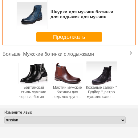
Шнурки для мужчин ботинки
для лодыжек для мужчин
Продолжать
Мужские ботинки с лодыжками
Больше
но-
Британский
Мартин мужские
Кожаные сапоги "
Классич
невые
стиль мужские
ботинки для
Гудйер ", ретро
мужские 
 кожаные
черные ботинки
лодыжек круглый
мужские сапоги "
для ло
 мужские
с застежкой на
палец на заказ
Челси ".
осень / 
нки с
лодыжке
настоящая кожа
мужс
новой
персонализированные
коричневые
повседн
Измените язык
швой.
мужские ботинки
ботинки
кожаные 
с резьбой
для би