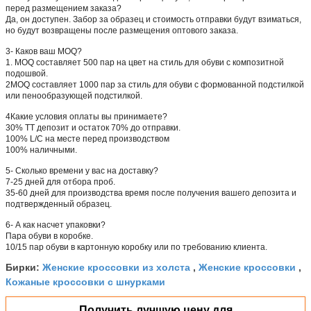
перед размещением заказа?
Да, он доступен. Забор за образец и стоимость отправки будут взиматься,
но будут возвращены после размещения оптового заказа.
3- Каков ваш MOQ?
1. MOQ составляет 500 пар на цвет на стиль для обуви с композитной
подошвой.
2MOQ составляет 1000 пар за стиль для обуви с формованной подстилкой
или пенообразующей подстилкой.
4Какие условия оплаты вы принимаете?
30% ТТ депозит и остаток 70% до отправки.
100% L/C на месте перед производством
100% наличными.
5- Сколько времени у вас на доставку?
7-25 дней для отбора проб.
35-60 дней для производства время после получения вашего депозита и
подтвержденный образец.
6- А как насчет упаковки?
Пара обуви в коробке.
10/15 пар обуви в картонную коробку или по требованию клиента.
Женские кроссовки из холста
Женские кроссовки
Бирки:
,
,
Кожаные кроссовки с шнурками
Получить лучшую цену для