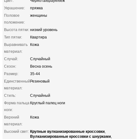
Цвет:
Чернота/Браун/беж
Украшение:
пряжка
Половое
женщины
положение:
Высота пятки:
низкий уровень
Тип пятки:
Квартира
Выравнивать
Кожа
материал:
Случай:
Случайный
Сезон:
Весна осень
Размер:
35-44
Единственный
Резиновый
материал:
Стиль:
Случайный
Форма пальца
Круглый палец ноги
ноги:
Верхний
Кожа
материал:
Крупные вулканизированные кроссовки
Высокий свет:
,
Вулканизированные кроссовки с шнурками
,