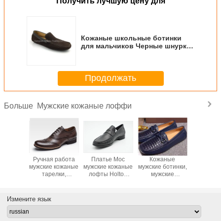
Получить лучшую цену для
Кожаные школьные ботинки
для мальчиков Черные шнурки
с индивидуальным брендом
Продолжать
Мужские кожаные лоффи
Больше
е ногти
Ручная работа
Платье Moc
Кожаные
Классич
 кожаные
мужские кожаные
мужские кожаные
мужские ботинки,
мужские 
фты
тарелки,
лофты Holton
мужские
туфли Ш
й стиль
банкетные
Penny Loafer
мокасиновые
ручной 
рдский
мужские кожаные
Образец
туфли.
кожаные
 плоские
табачные
доступен
для ба
Измените язык
и для
тапочки
ринки