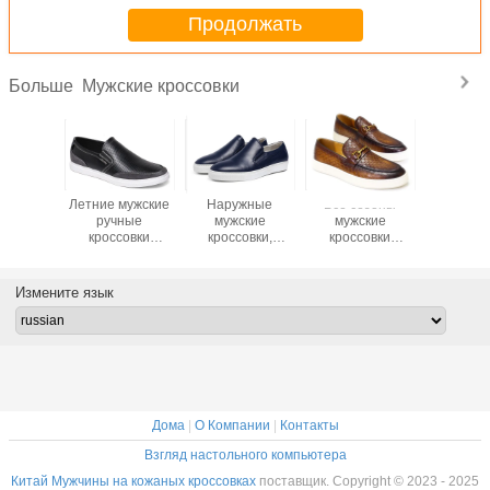
Продолжать
Мужские кроссовки
Больше
ужская
Летние мужские
Наружные
Все сезоны
Низкие к
 обувь /
ручные
мужские
мужские
мужчины 
е туфли
кроссовки
кроссовки,
кроссовки
пальцы на
мужские черные
настоящие
настоящая кожа
крокод
кроссовки
кожаные
плоская лодка
кожаные 
кроссовки для
обувь для
кони
Измените язык
ходьбы.
отдыха
Дома
|
О Компании
|
Контакты
Взгляд настольного компьютера
Китай Мужчины на кожаных кроссовках
поставщик. Copyright © 2023 - 2025