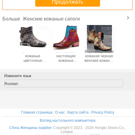
Продолжать
Женские кожаные сапоги
Больше
Женские
Зимние женские
Круглые женские
Оригина
кожаные ботинки
теплые
кожаные сапоги
кожа
с низким
натуральные
черный военный
цвето
каблуком
кожаные
стиль сапоги для
ковбой
нескользящие
отдыха / бизнеса
ботинки 
ботинки для
квадра
Измените язык
лодыжек
ботин
лодыж
Russian
Главная страница
|
О нас
|
Карта сайта
|
Privacy Policy
Взгляд настольного компьютера
China Женщины supplier.
Copyright © 2023 - 2026 Hongtu Shoes Co.,
Limited..