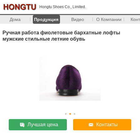
Hongtu Shoes Co., Limited.
Дома
Продукция
Видео
О Компании
Кон
Ручная работа фиолетовые бархатные лофты
мужские стильные летние обувь
Лучшая цена
Контакты