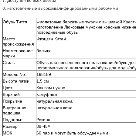
7. Доступен во всех цветах
8. изготовленные высококвалифицированными рабочими
Обувь Титтл
Фиолетовые бархатные туфли с вышивкой Крест
изготовление Люксовые мужские красные нижние
повседневные обувь
Место
Чжэцзян Китай
происхождения
Наименование
больше
марки
Стиль
Обувь для повседневного пользования/обувь для
неформального пользования/обувь для моды/об
Модель No.
168189
Высота пятки
1.5 см
Цвет
Как вам нужно
Верхний
камуфляж
Покрытие
натуральная кожа
Внутренняя
натуральная кожа
подошва
Подполье
Резина
Размер
39-45#
МОК
60 пар и могут быть обсуждаемыми