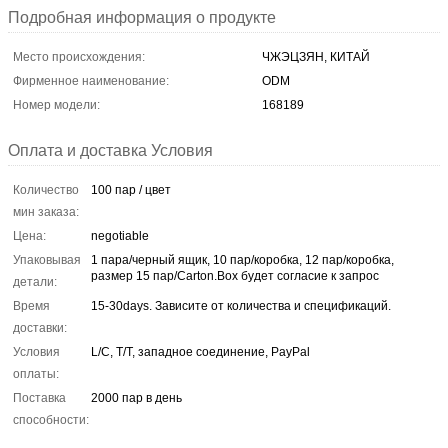
Подробная информация о продукте
Место происхождения:
ЧЖЭЦЗЯН, КИТАЙ
Фирменное наименование:
ODM
Номер модели:
168189
Оплата и доставка Условия
Количество
100 пар / цвет
мин заказа:
Цена:
negotiable
Упаковывая
1 пара/черный ящик, 10 пар/коробка, 12 пар/коробка,
размер 15 пар/Carton.Box будет согласие к запрос
детали:
Время
15-30days. Зависите от количества и спецификаций.
доставки:
Условия
L/C, T/T, западное соединение, PayPal
оплаты:
Поставка
2000 пар в день
способности: