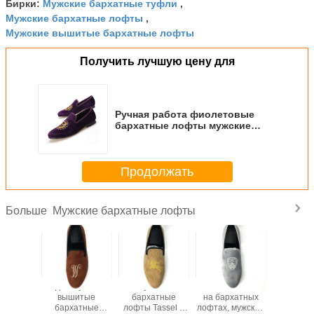
Мужские бархатные туфли
Бирки:
,
Мужские бархатные лофты
,
Мужские вышитые бархатные лофты
Получить лучшую цену для
Ручная работа фиолетовые
бархатные лофты мужские
стильные летние обувь
Продолжать
Мужские бархатные лофты
Больше
лассные
Отдых мужчины
Мужские
Вышитые платки
Ручная 
ские
вышитые
бархатные
на бархатных
мужс
атные
бархатные
лофты Tassel с
лофтах, мужские
барха