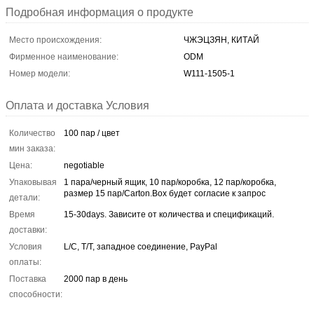
Подробная информация о продукте
Место происхождения:
ЧЖЭЦЗЯН, КИТАЙ
Фирменное наименование:
ODM
Номер модели:
W111-1505-1
Оплата и доставка Условия
Количество
100 пар / цвет
мин заказа:
Цена:
negotiable
Упаковывая
1 пара/черный ящик, 10 пар/коробка, 12 пар/коробка,
размер 15 пар/Carton.Box будет согласие к запрос
детали:
Время
15-30days. Зависите от количества и спецификаций.
доставки:
Условия
L/C, T/T, западное соединение, PayPal
оплаты:
Поставка
2000 пар в день
способности: