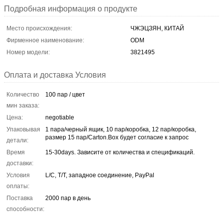
Подробная информация о продукте
Место происхождения:
ЧЖЭЦЗЯН, КИТАЙ
Фирменное наименование:
ODM
Номер модели:
3821495
Оплата и доставка Условия
Количество
100 пар / цвет
мин заказа:
Цена:
negotiable
Упаковывая
1 пара/черный ящик, 10 пар/коробка, 12 пар/коробка,
размер 15 пар/Carton.Box будет согласие к запрос
детали:
Время
15-30days. Зависите от количества и спецификаций.
доставки:
Условия
L/C, T/T, западное соединение, PayPal
оплаты:
Поставка
2000 пар в день
способности: