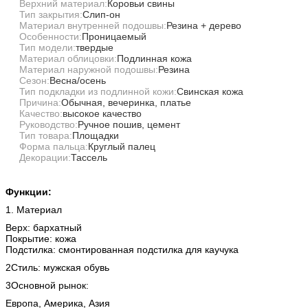
Верхний материал:
Коровьи свины
Тип закрытия:
Слип-он
Материал внутренней подошвы:
Резина + дерево
Особенности:
Проницаемый
Тип модели:
твердые
Материал облицовки:
Подлинная кожа
Материал наружной подошвы:
Резина
Сезон:
Весна/осень
Тип подкладки из подлинной кожи:
Свинская кожа
Причина:
Обычная, вечеринка, платье
Качество:
высокое качество
Руководство:
Ручное пошив, цемент
Тип товара:
Площадки
Форма пальца:
Круглый палец
Декорации:
Тассель
Функции:
1. Материал
Верх: бархатный
Покрытие: кожа
Подстилка: смонтированная подстилка для каучука
2Стиль: мужская обувь
3Основной рынок:
Европа, Америка, Азия