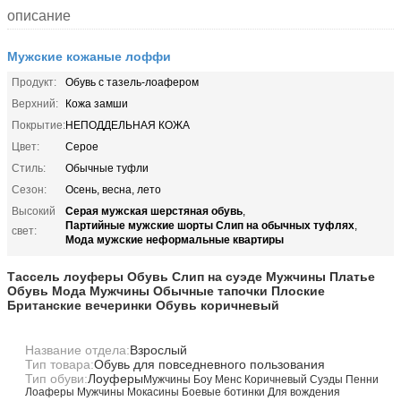
описание
Мужские кожаные лоффи
Продукт:
Обувь с тазель-лоафером
Верхний:
Кожа замши
Покрытие:
НЕПОДДЕЛЬНАЯ КОЖА
Цвет:
Серое
Стиль:
Обычные туфли
Сезон:
Осень, весна, лето
Серая мужская шерстяная обувь
Высокий
,
Партийные мужские шорты Слип на обычных туфлях
,
свет:
Мода мужские неформальные квартиры
Тассель лоуферы Обувь Слип на суэде Мужчины Платье
Обувь Мода Мужчины Обычные тапочки Плоские
Британские вечеринки Обувь коричневый
Название отдела:
Взрослый
Тип товара:
Обувь для повседневного пользования
Тип обуви:
Лоуферы
Мужчины Боу Менс Коричневый Суэды Пенни
Лоаферы Мужчины Мокасины Боевые ботинки Для вождения