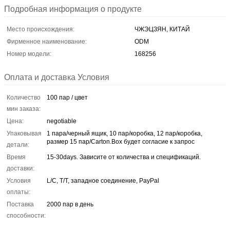
Подробная информация о продукте
Место происхождения:
ЧЖЭЦЗЯН, КИТАЙ
Фирменное наименование:
ODM
Номер модели:
168256
Оплата и доставка Условия
Количество
100 пар / цвет
мин заказа:
Цена:
negotiable
Упаковывая
1 пара/черный ящик, 10 пар/коробка, 12 пар/коробка,
размер 15 пар/Carton.Box будет согласие к запрос
детали:
Время
15-30days. Зависите от количества и спецификаций.
доставки:
Условия
L/C, T/T, западное соединение, PayPal
оплаты:
Поставка
2000 пар в день
способности: