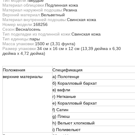
Тип модели:
твердые
Материал облицовки:
Подлинная кожа
Материал наружной подошвы:
Резина
Верхний материал:
Вельветный
Материал внутренней подошвы:
Свинская кожа
Номер модели:
168256
Сезон:
Весна/осень
Тип подкладки из подлинной кожи:
Свинская кожа
Тип единицы:
пары
Масса упаковки:
1500 кг (3,31 фунта)
Размер упаковки:
34 см х 16 см х 12 см (13,39 дюйма х 6,30
дюйма х 4,72 дюйма)
Положения
Спецификация
верхние материалы
а) Полотенце
б) Коралловый бархат
в) вафли
г) Нетканые
e) Коралловый бархат
f) Сатин
g) Плюш
h) Вельют хлопковый
i) Поливельют