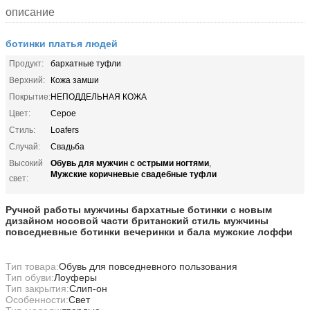
описание
ботинки платья людей
Продукт:
бархатные туфли
Верхний:
Кожа замши
Покрытие:
НЕПОДДЕЛЬНАЯ КОЖА
Цвет:
Серое
Стиль:
Loafers
Случай:
Свадьба
Обувь для мужчин с острыми ногтями
Высокий
,
Мужские коричневые свадебные туфли
свет:
Ручной работы мужчины бархатные ботинки с новым
дизайном носовой части британский стиль мужчины
повседневные ботинки вечеринки и бала мужские лоффи
Тип товара:
Обувь для повседневного пользования
Тип обуви:
Лоуферы
Тип закрытия:
Слип-он
Особенности:
Свет