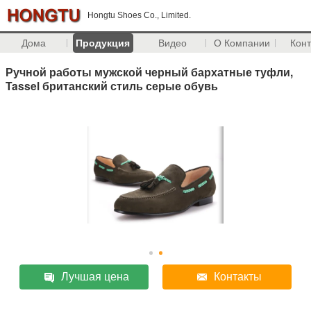
Hongtu Shoes Co., Limited.
Дома
Продукция
Видео
О Компании
Кон
Ручной работы мужской черный бархатные туфли,
Tassel британский стиль серые обувь
Лучшая цена
Контакты