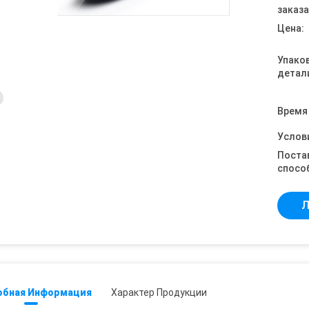
заказа
Цена:
Упако
детал
Время
Услов
Поста
спосо
Л
обная Информация
Характер Продукции