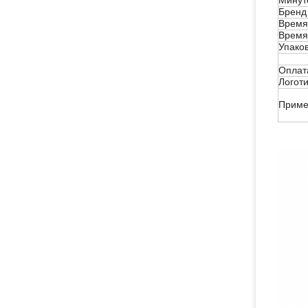
Минут
Бренд
Время
Время
Упако
Оплат
Логот
Приме