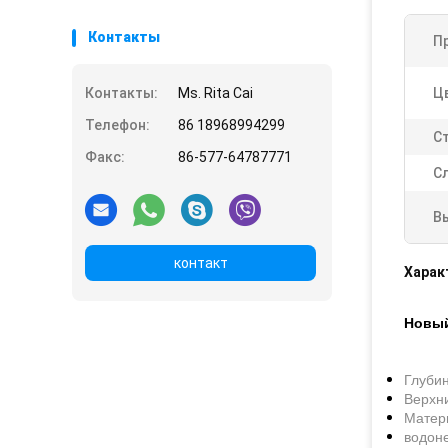
Контакты
П
Контакты:
Ms. Rita Cai
Ц
Телефон:
86 18968994299
С
Факс:
86-577-64787771
С
В
контакт
Харак
Новый
Глубин
Верхн
Матер
водон