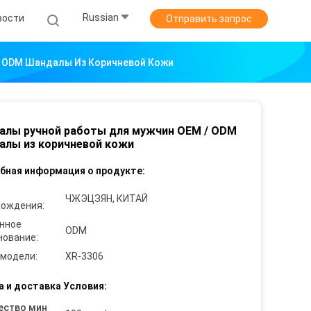
Russian
вости
Отправить запрос
 ODM Шандалы Из Коричневой Кожи
алы ручной работы для мужчин OEM / ODM
лы из коричневой кожи
бная информация о продукте:
ЧЖЭЦЗЯН, КИТАЙ
хождения:
нное
ODM
нование:
 модели:
XR-3306
а и доставка Условия:
ество мин