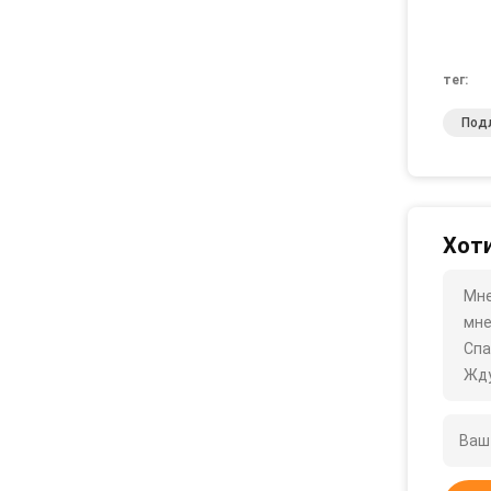
тег:
Под
Хоти
Мне
мне
Спа
Жду