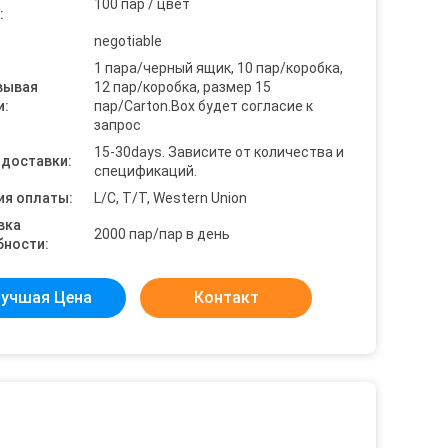
100 пар / цвет
:
negotiable
1 пара/черный ящик, 10 пар/коробка,
вывая
12 пар/коробка, размер 15
и:
пар/Carton.Box будет согласие к
запрос
15-30days. Зависите от количества и
 доставки:
спецификаций.
ия оплаты:
L/C, T/T, Western Union
вка
2000 пар/пар в день
бности:
учшая Цена
Контакт