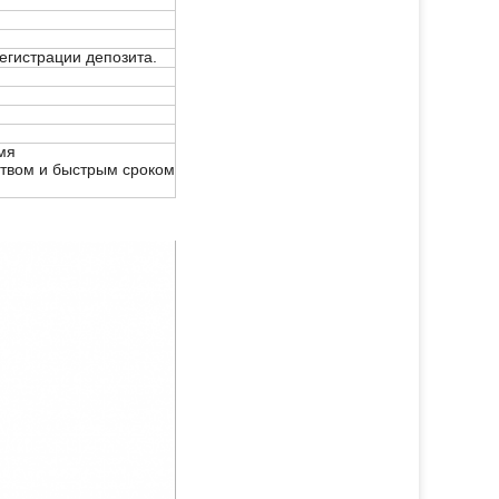
егистрации депозита.
мя
ством и быстрым сроком