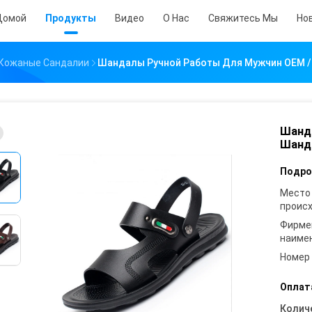
Домой
Продукты
Видео
О Нас
Свяжитесь Мы
Но
 Кожаные Сандалии
Шандалы Ручной Работы Для Мужчин OEM /
Шанд
Шанда
Подро
Место
проис
Фирме
наиме
Номер
Оплат
Колич