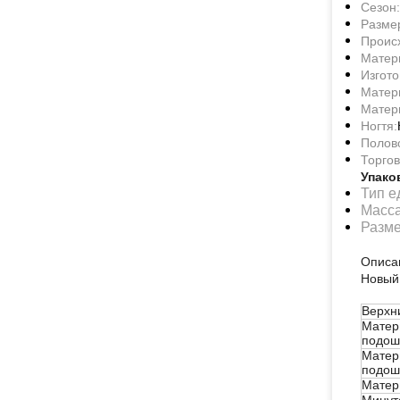
Сезон:
Разме
Проис
Матер
Изгото
Матер
Матер
Ногтя:
Полов
Торгов
Упако
Тип е
Масса
Разме
Описа
Новый
Верхн
Матер
подош
Матер
подош
Матер