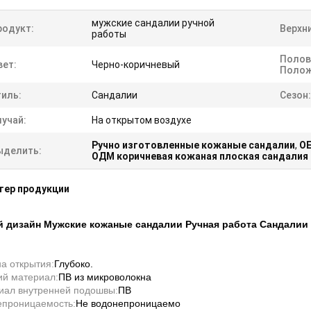
мужские сандалии ручной
родукт:
Верхни
работы
Полов
вет:
Черно-коричневый
Полож
тиль:
Сандалии
Сезон:
лучай:
На открытом воздухе
Ручно изготовленные кожаные сандалии
,
OE
ыделить:
ОДМ коричневая кожаная плоская сандалия
тер продукции
 дизайн Мужские кожаные сандалии Ручная работа Сандалии 
а открытия:
Глубоко.
ий материал:
ПВ из микроволокна
иал внутренней подошвы:
ПВ
епроницаемость:
Не водонепроницаемо