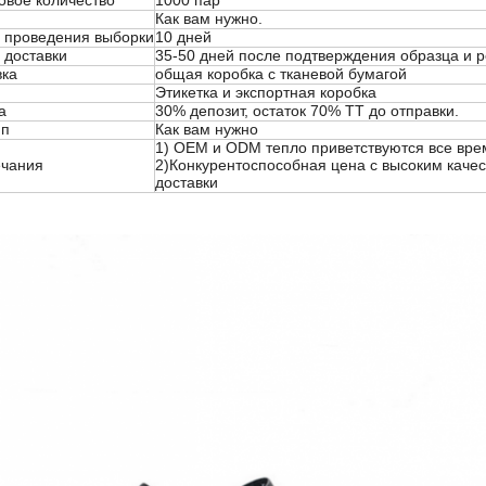
овое количество
1000 пар
Как вам нужно.
 проведения выборки
10 дней
 доставки
35-50 дней после подтверждения образца и р
вка
общая коробка с тканевой бумагой
Этикетка и экспортная коробка
а
30% депозит, остаток 70% TT до отправки.
ип
Как вам нужно
1) OEM и ODM тепло приветствуются все вре
чания
2)Конкурентоспособная цена с высоким каче
доставки