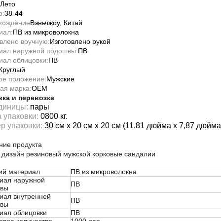
Лето
р:
38-44
хождение
Вэньчжоу, Китай
иал:
ПВ из микроволокна
влено вручную:
Изготовлено рукой
иал наружной подошвы:
ПВ
иал облицовки:
ПВ
Круглый
ое положение:
Мужские
ая марка:
OEM
вка и перевозка
диницы:
пары
 упаковки:
0800 кг.
р упаковки:
30 см х 20 см х 20 см (11,81 дюйма х 7,87 дюйма
ние продукта
 дизайн резиновый мужской корковые сандалии
ий материал
ПВ из микроволокна
иал наружной
ПВ
вы
иал внутренней
ПВ
вы
иал облицовки
ПВ