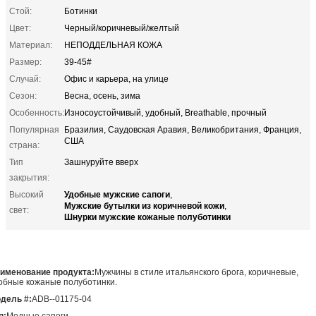
Стой:
Ботинки
Цвет:
Черный/коричневый/желтый
Материал:
НЕПОДДЕЛЬНАЯ КОЖА
Размер:
39-45#
Случай:
Офис и карьера, на улице
Сезон:
Весна, осень, зима
Особенность:
Износоустойчивый, удобный, Breathable, прочный
Популярная
Бразилия, Саудовская Аравия, Великобритания, Франция,
США
страна:
Тип
Зашнуруйте вверх
закрытия:
Удобные мужские сапоги
Высокий
,
Мужские бутылки из коричневой кожи
,
свет:
Шнурки мужские кожаные полуботинки
именование продукта:
Мужчины в стиле итальянского брога, коричневые,
обные кожаные полуботинки.
дель #:
ADB--01175-04
п:
Модные сапоги