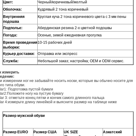
Цвет:
Черный/коричневый/желтый
Оболочка:
Кудрявый 2 тона коричневый
Внутренняя
Круглая куча 2 тона коричневого цвета с 3 мм пены
подошва
Подполье
:
Абердинская резина 2-х цветной подошвы
Погода
:
Осенью, зимой ежедневная прогулка
Время проведения
10-15 рабочих дней
выборки
:
Курьер доставки
:
Отправка или экспресс
Служба
:
Небольшой заказ; настройка; OEM и ODM сервис.
к измерить
едение:
и измерении ног не забывайте носить носки, которые вы обычно носите для
ого типа обуви.
Шаг1: Подготовка пустой бумаги
Шаг2:Положите ногу на пустую бумагу
Шаг 3: отметьте конец пятки и кончик самого длинного пальца
Шаг 4:измерьте длину линейкой и выясните размер на таблице ниже
Размер мужской обуви
Размер EURO
Размер США
UK SIZE
Азиатский