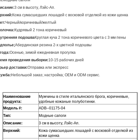
исание:
3 см в высоту, Лэйс-Ап.
рхний:
Кожа сумасшедших лошадей с восковой отделкой из кожи щенка
ет:
Черный/коричневый/желтый
олочка:
Кудрявый 2 тона коричневый
утренняя подошва
Круглая куча 2 тона коричневого цвета с 3 мм пены
дполье
;
Абердинская резина 2-х цветной подошвы
года
:
Осенью, зимой ежедневная прогулка
емя проведения выборки
:
10-15 рабочих дней
рьер доставки
:
Отправка или экспресс
ужба
:
Небольшой заказ; настройка; OEM и ODM сервис.
Наименование
Мужчины в стиле итальянского брога, коричневые,
продукта:
удобные кожаные полуботинки.
Модель #:
ADB--01175-04
Тип:
Модные сапоги
Описание:
3 см в высоту, Лэйс-Ап.
Верхний:
Кожа сумасшедших лошадей с восковой отделкой из
кожи щенка