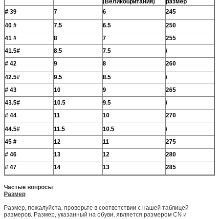
(Великобритания)
размер
# 39
7
6
245
40 #
7.5
6.5
250
41 #
8
7
255
41.5#
8.5
7.5
/
# 42
9
8
260
42.5#
9.5
8.5
/
# 43
10
9
265
43.5#
10.5
9.5
/
# 44
11
10
270
44.5#
11.5
10.5
/
45 #
12
11
275
# 46
13
12
280
# 47
14
13
285
Частые вопросы
Размер
Размер, пожалуйста, проверьте в соответствии с нашей таблицей
размеров. Размер, указанный на обуви, является размером CN и