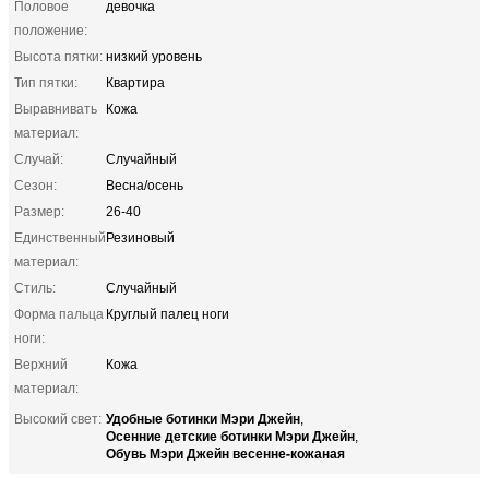
Половое
девочка
положение:
Высота пятки:
низкий уровень
Тип пятки:
Квартира
Выравнивать
Кожа
материал:
Случай:
Случайный
Сезон:
Весна/осень
Размер:
26-40
Единственный
Резиновый
материал:
Стиль:
Случайный
Форма пальца
Круглый палец ноги
ноги:
Верхний
Кожа
материал:
Удобные ботинки Мэри Джейн
Высокий свет:
,
Осенние детские ботинки Мэри Джейн
,
Обувь Мэри Джейн весенне-кожаная