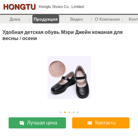
Hongtu Shoes Co., Limited.
Дома
Продукция
Видео
О Компании
Кон
Удобная детская обувь Мэри Джейн кожаная для
весны / осени
Лучшая цена
Контакты