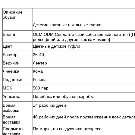
Описание
обуви
n
Детские кожаные школьные туфли
Бренд
OEM,ODM,Сделайте свой собственный логотип ((П
рельефной или другие, как вам нужно
)
Цвет
Цветные детские туфли
Размер
26-40
Верхний
Лентер
Линейка
Кожа
Подполье
Резина
МОК
500 пар
Упаковка
Полибакс или обувная коробка
Время
14 рабочих дней
выборки
Время
40 рабочих дней после подтверждения всех детал
доставки
Предметы
По морю, по воздуху или экспресс
доставки