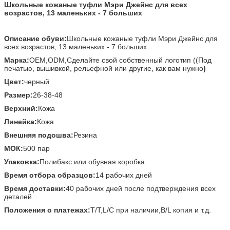
Школьные кожаные туфли Мэри Джейнс для всех
возрастов, 13 маленьких - 7 больших
Описание обуви:
Школьные кожаные туфли Мэри Джейнс для
всех возрастов, 13 маленьких - 7 больших
Марка:
OEM,ODM,Сделайте свой собственный логотип ((Под
печатью, вышивкой, рельефной или другие, как вам нужно
)
Цвет:
черный
Размер:
26-38-48
Верхний:
Кожа
Линейка:
Кожа
Внешняя подошва:
Резина
МОК:
500 пар
Упаковка:
Полибакс или обувная коробка
Время отбора образцов:
14 рабочих дней
Время доставки:
40 рабочих дней после подтверждения всех
деталей
Положения о платежах:
T/T,L/C при наличии,B/L копия и т.д.