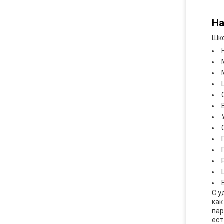
На
Шко
С у
как
пар
ест