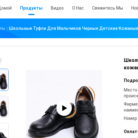
Домой
Продукты
Видео
О Нас
Свяжитесь Мы
Но
олы
Школьные Туфли Для Мальчиков Черные Детские Кожаные
Школь
кожа
Подро
Место
проис
Фирме
наиме
Номер
Оплат