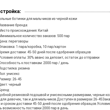
стройка:
льные ботинки для мальчиков из черной кожи
Название бренда:
Место происхождения: Китай
Минимальное количество заказов: 500 пар
Цена: переговоры
Опаковка: 1 пара/коробка, 10 пар/картон
Время доставки: 45-50 дней после одобрения образцов
Условия оплаты: 30% аванс за депозит, остаток до отправки
Способность к поставкам: 2000 пар / день
Подстилка: резина
Пол: унисекс
Размер: 26-45
Цвет: черный
Бренд:
добной резиновой подошвой и унисексными размерами, черные к
 для девочек, так и для мальчиков.Доступен в размерах 26-45За
 и сроком доставки 45-50 дней после одобрения образцов.Услови
ь возможность поставки 2000 пар в день.