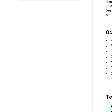
На
ком
без
отл
Ос
шко
Те