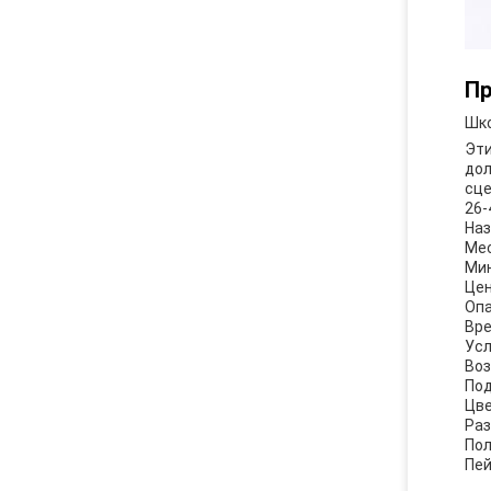
Пр
Шко
Эти
дол
сце
26-
Наз
Мес
Мин
Цен
Опа
Вре
Усл
Воз
Под
Цве
Раз
Пол
Пей