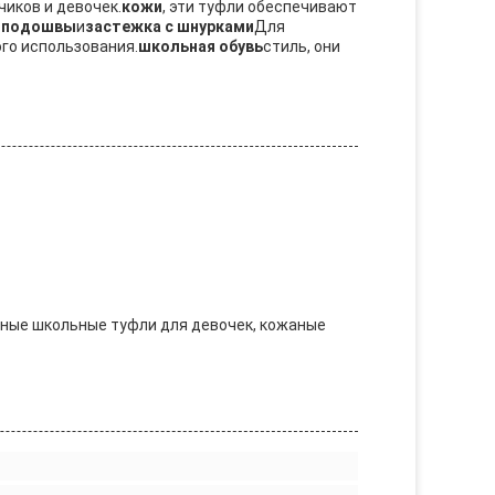
иков и девочек.
кожи
, эти туфли обеспечивают
 подошвы
и
застежка с шнурками
Для
го использования.
школьная обувь
стиль, они
ные школьные туфли для девочек, кожаные