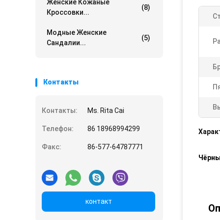
Женские Кожаные
(8)
Кроссовки...
С
Модные Женские
(5)
Р
Сандалии...
Б
Контакты
П
В
Контакты:
Ms. Rita Cai
Телефон:
86 18968994299
Харак
Факс:
86-577-64787771
Чёрны
контакт
Оп