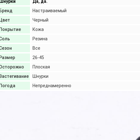
Шнурки
Да, да.
Бренд
Настраиваемый
Цвет
Черный
Покрытие
Кожа
Соль
Резина
Сезон
Все
Размер
26-45
Осторожно
Плоская
Застегивание
Шнурки
Погода
Непреднамеренно