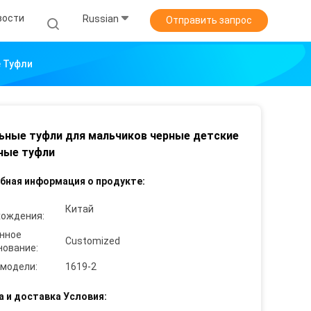
вости
Russian
Отправить запрос
 Туфли
ные туфли для мальчиков черные детские
ные туфли
бная информация о продукте:
Китай
хождения:
нное
Customized
нование:
 модели:
1619-2
а и доставка Условия: