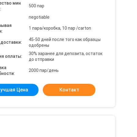
ество мин
500 пар
:
negotiable
вывая
1 пара/коробка, 10 пар /carton
и:
45-50 дней после того как образцы
 доставки:
одобрены
30% заранее для депозита, остаток
ия оплаты:
до отправки
вка
2000 пар/день
бности:
учшая Цена
Контакт