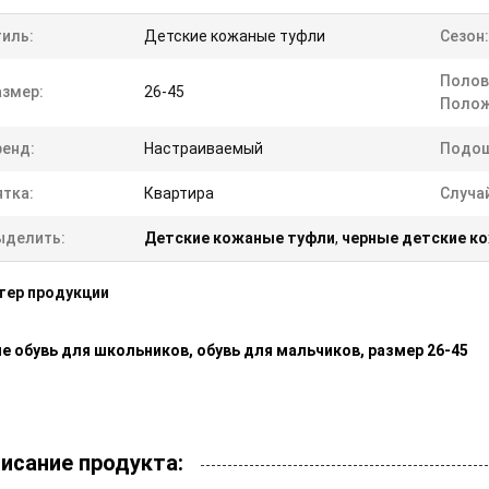
тиль:
Детские кожаные туфли
Сезон:
Полов
азмер:
26-45
Полож
ренд:
Настраиваемый
Подош
ятка:
Квартира
Случа
ыделить:
Детские кожаные туфли
,
черные детские к
тер продукции
е обувь для школьников, обувь для мальчиков, размер 26-45
исание продукта: