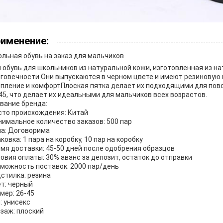
именение:
льная обувь на заказ для мальчиков
 обувь для школьников из натуральной кожи, изготовленная из н
говечности.Они выпускаются в черном цвете и имеют резиновую 
пление и комфортПлоская пятка делает их подходящими для повс
45, что делает их идеальными для мальчиков всех возрастов.
вание бренда:
то происхождения: Китай
имальное количество заказов: 500 пар
а: Договорима
ковка: 1 пара на коробку, 10 пар на коробку
мя доставки: 45-50 дней после одобрения образцов
овия оплаты: 30% аванс за депозит, остаток до отправки
можность поставок: 2000 пар/день
стилка: резина
т: черный
мер: 26-45
: унисекс
заж: плоский