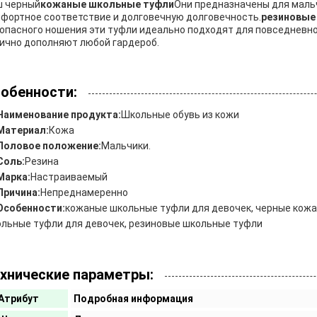
ш черный
кожаные школьные туфли
Они предназначены для мальч
фортное соответствие и долговечную долговечность.
резиновые
опасного ношения эти туфли идеально подходят для повседневно
ично дополняют любой гардероб.
обенности:
Наименование продукта:
Школьные обувь из кожи
Материал:
Кожа
Половое положение:
Мальчики.
Соль:
Резина
Марка:
Настраиваемый
Причина:
Непреднамеренно
Особенности:
кожаные школьные туфли для девочек, черные кожа
льные туфли для девочек, резиновые школьные туфли
хнические параметры:
Атрибут
Подробная информация