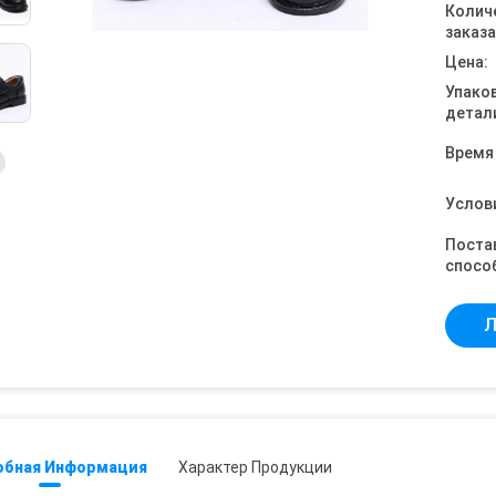
Колич
заказа
Цена:
Упако
детал
Время
Услов
Поста
спосо
Л
обная Информация
Характер Продукции