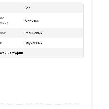
Все
ое
Юнисекс
ение:
ва:
Резиновый
й:
Случайный
ожаные туфли