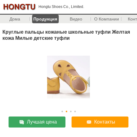
Hongtu Shoes Co., Limited.
Дома
Продукция
Видео
О Компании
Кон
Круглые пальцы кожаные школьные туфли Желтая
кожа Милые детские туфли
Лучшая цена
Контакты