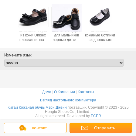
 детская
Школьная обувь
Школьные туфли
Школьные
Девчо
 Мэри
из кожи Unisex
для мальчиков
кожаные ботинки
кожа
кожаная
плоская пятка с
черные детские
с однополым
балер
есны /
шнурками
кожаные туфли
каблуком
плоские 
ени
резиновая
удобные
подошва
Мэри Д
Измените язык
Дома
|
О Компании
|
Контакты
Взгляд настольного компьютера
Китай Кожаная обувь Мэри Джейн
поставщик. Copyright © 2023 - 2025
Hongtu Shoes Co., Limited..
All rights reserved. Developed by
ECER
контакт
Отправить